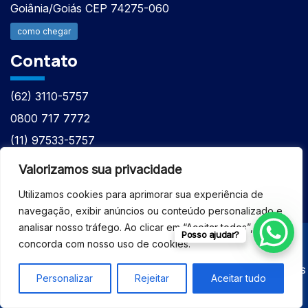
Goiânia/Goiás CEP 74275-060
como chegar
Contato
(62) 3110-5757
0800 717 7772
(11) 97533-5757
(62) 98610-7777
Valorizamos sua privacidade
atntecnologiabrasil@gmail.com
Utilizamos cookies para aprimorar sua experiência de
navegação, exibir anúncios ou conteúdo personalizado e
analisar nosso tráfego. Ao clicar em “Aceitar todos”, você
Posso ajudar?
concorda com nosso uso de cookies.
© 2026 - ASSISTÊNCIA TÉCNICA ESPECIALIZADA
EQUIPAMENTOS BRUKER - Todos os direitos reservados
Personalizar
Rejeitar
Aceitar tudo