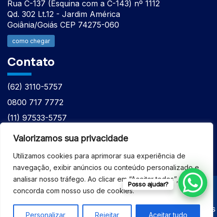
Rua C-137 (Esquina com a C-143) nº 1112
Qd. 302 Lt.12 - Jardim América
Goiânia/Goiás CEP 74275-060
como chegar
Contato
(62) 3110-5757
0800 717 7772
(11) 97533-5757
(62) 98610-7777
Valorizamos sua privacidade
atntecnologiabrasil@gmail.com
Utilizamos cookies para aprimorar sua experiência de
navegação, exibir anúncios ou conteúdo personalizado e
analisar nosso tráfego. Ao clicar em “Aceitar todos”, você
Posso ajudar?
concorda com nosso uso de cookies.
© 2026 - ASSISTÊNCIA TÉCNICA ESPECIALIZADA
EQUIPAMENTOS BRUKER - Todos os direitos reservados
Personalizar
Rejeitar
Aceitar tudo