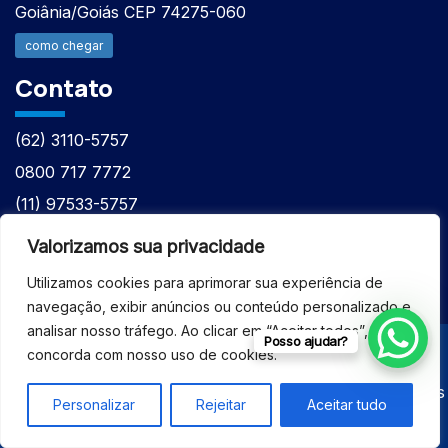
Goiânia/Goiás CEP 74275-060
como chegar
Contato
(62) 3110-5757
0800 717 7772
(11) 97533-5757
(62) 98610-7777
Valorizamos sua privacidade
atntecnologiabrasil@gmail.com
Utilizamos cookies para aprimorar sua experiência de
navegação, exibir anúncios ou conteúdo personalizado e
analisar nosso tráfego. Ao clicar em “Aceitar todos”, você
Posso ajudar?
concorda com nosso uso de cookies.
© 2026 - ASSISTÊNCIA TÉCNICA ESPECIALIZADA
EQUIPAMENTOS BRUKER - Todos os direitos reservados
Personalizar
Rejeitar
Aceitar tudo