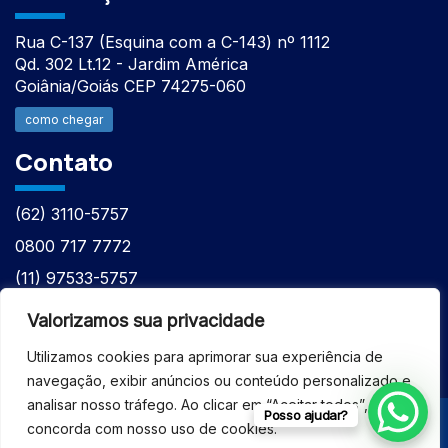
Rua C-137 (Esquina com a C-143) nº 1112
Qd. 302 Lt.12 - Jardim América
Goiânia/Goiás CEP 74275-060
como chegar
Contato
(62) 3110-5757
0800 717 7772
(11) 97533-5757
(62) 98610-7777
Valorizamos sua privacidade
atntecnologiabrasil@gmail.com
Utilizamos cookies para aprimorar sua experiência de
navegação, exibir anúncios ou conteúdo personalizado e
analisar nosso tráfego. Ao clicar em “Aceitar todos”, você
Posso ajudar?
concorda com nosso uso de cookies.
© 2026 - ASSISTÊNCIA TÉCNICA ESPECIALIZADA