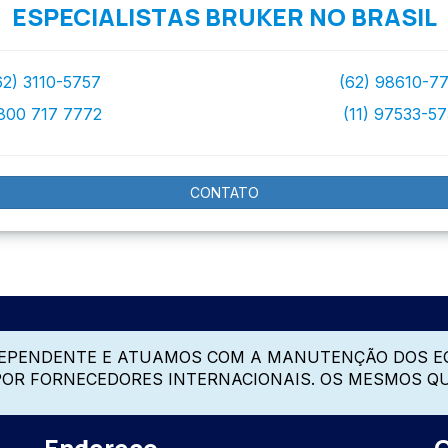
ESPECIALISTAS BRUKER NO BRASIL
62) 3110-5757
(62) 98610-7
800 717 7772
(11) 97533-5
CONTATO
DEPENDENTE E ATUAMOS COM A MANUTENÇÃO DOS E
 POR FORNECEDORES INTERNACIONAIS. OS MESMOS Q
Endereço
C