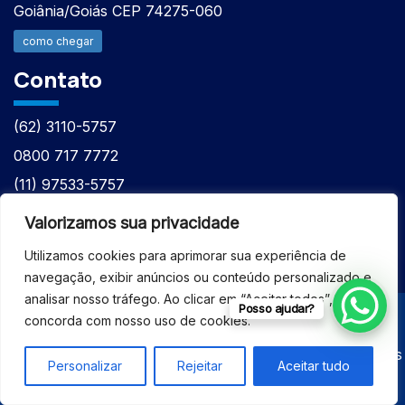
Goiânia/Goiás CEP 74275-060
como chegar
Contato
(62) 3110-5757
0800 717 7772
(11) 97533-5757
(62) 98610-7777
Valorizamos sua privacidade
atntecnologiabrasil@gmail.com
Utilizamos cookies para aprimorar sua experiência de
navegação, exibir anúncios ou conteúdo personalizado e
analisar nosso tráfego. Ao clicar em “Aceitar todos”, você
Posso ajudar?
concorda com nosso uso de cookies.
© 2026 - ASSISTÊNCIA TÉCNICA ESPECIALIZADA
EQUIPAMENTOS BRUKER - Todos os direitos reservados
Personalizar
Rejeitar
Aceitar tudo