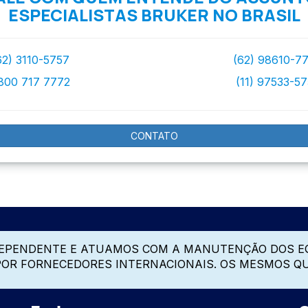
ESPECIALISTAS BRUKER NO BRASIL
62) 3110-5757
(62) 98610-7
800 717 7772
(11) 97533-5
CONTATO
DEPENDENTE E ATUAMOS COM A MANUTENÇÃO DOS E
 POR FORNECEDORES INTERNACIONAIS. OS MESMOS Q