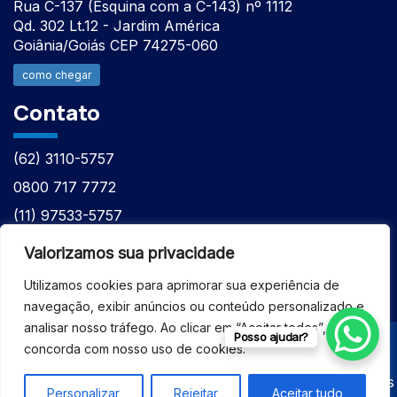
Rua C-137 (Esquina com a C-143) nº 1112
Qd. 302 Lt.12 - Jardim América
Goiânia/Goiás CEP 74275-060
como chegar
Contato
(62) 3110-5757
0800 717 7772
(11) 97533-5757
(62) 98610-7777
Valorizamos sua privacidade
atntecnologiabrasil@gmail.com
Utilizamos cookies para aprimorar sua experiência de
navegação, exibir anúncios ou conteúdo personalizado e
analisar nosso tráfego. Ao clicar em “Aceitar todos”, você
Posso ajudar?
concorda com nosso uso de cookies.
© 2026 - ASSISTÊNCIA TÉCNICA ESPECIALIZADA
EQUIPAMENTOS BRUKER - Todos os direitos reservados
Personalizar
Rejeitar
Aceitar tudo