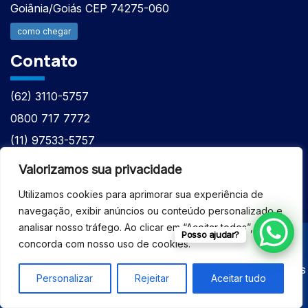
Goiânia/Goiás CEP 74275-060
como chegar
Contato
(62) 3110-5757
0800 717 7772
(11) 97533-5757
(62) 98610-7777
Valorizamos sua privacidade
atntecnologiabrasil@gmail.com
Utilizamos cookies para aprimorar sua experiência de
navegação, exibir anúncios ou conteúdo personalizado e
analisar nosso tráfego. Ao clicar em “Aceitar todos”, você
Posso ajudar?
concorda com nosso uso de cookies.
© 2026 - ASSISTÊNCIA TÉCNICA ESPECIALIZADA
EQUIPAMENTOS BRUKER - Todos os direitos reservados
Personalizar
Rejeitar
Aceitar tudo