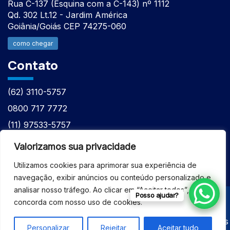
Rua C-137 (Esquina com a C-143) nº 1112
Qd. 302 Lt.12 - Jardim América
Goiânia/Goiás CEP 74275-060
como chegar
Contato
(62) 3110-5757
0800 717 7772
(11) 97533-5757
(62) 98610-7777
Valorizamos sua privacidade
atntecnologiabrasil@gmail.com
Utilizamos cookies para aprimorar sua experiência de
navegação, exibir anúncios ou conteúdo personalizado e
analisar nosso tráfego. Ao clicar em “Aceitar todos”, você
Posso ajudar?
concorda com nosso uso de cookies.
© 2026 - ASSISTÊNCIA TÉCNICA ESPECIALIZADA
EQUIPAMENTOS BRUKER - Todos os direitos reservados
Personalizar
Rejeitar
Aceitar tudo