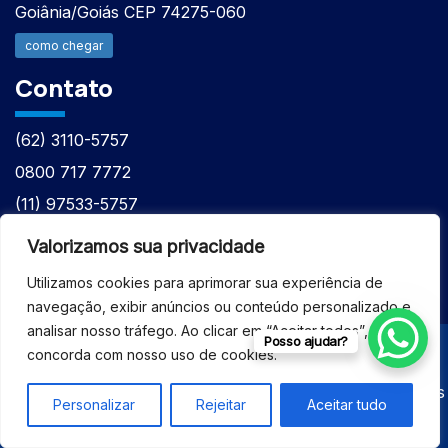
Goiânia/Goiás CEP 74275-060
como chegar
Contato
(62) 3110-5757
0800 717 7772
(11) 97533-5757
(62) 98610-7777
Valorizamos sua privacidade
atntecnologiabrasil@gmail.com
Utilizamos cookies para aprimorar sua experiência de
navegação, exibir anúncios ou conteúdo personalizado e
analisar nosso tráfego. Ao clicar em “Aceitar todos”, você
Posso ajudar?
concorda com nosso uso de cookies.
© 2026 - ASSISTÊNCIA TÉCNICA ESPECIALIZADA
EQUIPAMENTOS BRUKER - Todos os direitos reservados
Personalizar
Rejeitar
Aceitar tudo