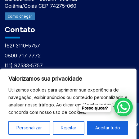
Goiânia/Goiás CEP 74275-060
como chegar
Contato
(62) 3110-5757
0800 717 7772
(11) 97533-5757
(62) 98610-7777
Valorizamos sua privacidade
atntecnologiabrasil@gmail.com
Utilizamos cookies para aprimorar sua experiência de
navegação, exibir anúncios ou conteúdo personalizado e
analisar nosso tráfego. Ao clicar em “Aceitar todos”, você
Posso ajudar?
concorda com nosso uso de cookies.
© 2026 - ASSISTÊNCIA TÉCNICA ESPECIALIZADA
EQUIPAMENTOS BRUKER - Todos os direitos reservados
Personalizar
Rejeitar
Aceitar tudo