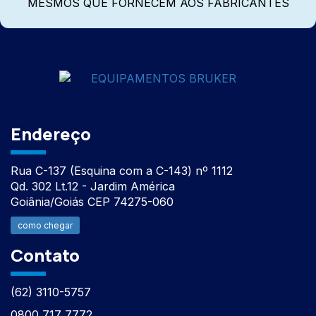
MESMOS QUE FORNECEM AOS FABRICANTES
Endereço
Rua C-137 (Esquina com a C-143) nº 1112
Qd. 302 Lt.12 - Jardim América
Goiânia/Goiás CEP 74275-060
como chegar
Contato
(62) 3110-5757
0800 717 7772