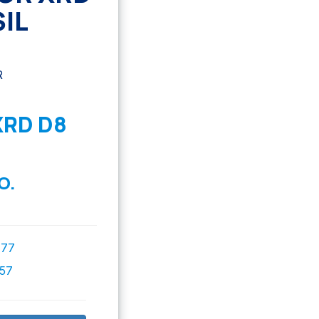
IL
XRD D8
O.
777
757