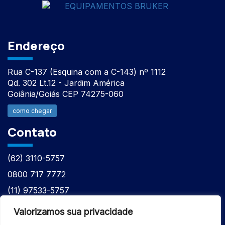
Endereço
Rua C-137 (Esquina com a C-143) nº 1112
Qd. 302 Lt.12 - Jardim América
Goiânia/Goiás CEP 74275-060
como chegar
Contato
(62) 3110-5757
0800 717 7772
(11) 97533-5757
(62) 98610-7777
Valorizamos sua privacidade
atntecnologiabrasil@gmail.com