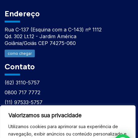
Endereço
Rua C-137 (Esquina com a C-143) nº 1112
Qd. 302 Lt.12 - Jardim América
Goiânia/Goiás CEP 74275-060
como chegar
Contato
(62) 3110-5757
0800 717 7772
(11) 97533-5757
(62) 98610-7777
Valorizamos sua privacidade
atntecnologiabrasil@gmail.com
Utilizamos cookies para aprimorar sua experiência de
navegação, exibir anúncios ou conteúdo personalizado e