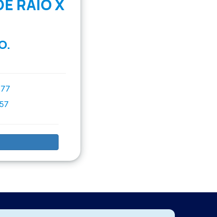
E RAIO X
O.
777
757