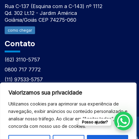
Rua C-137 (Esquina com a C-143) nº 1112
Qd. 302 Lt.12 - Jardim América
Goiânia/Goiás CEP 74275-060
como chegar
Contato
(62) 3110-5757
0800 717 7772
(11) 97533-5757
(62) 98610-7777
Valorizamos sua privacidade
atntecnologiabrasil@gmail.com
Utilizamos cookies para aprimorar sua experiência de
navegação, exibir anúncios ou conteúdo personalizado e
analisar nosso tráfego. Ao clicar em “Aceitar todos”, você
Posso ajudar?
concorda com nosso uso de cookies.
© 2026 - ASSISTÊNCIA TÉCNICA ESPECIALIZADA
EQUIPAMENTOS BRUKER - Todos os direitos reservados