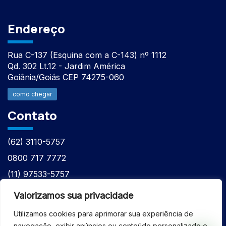
Endereço
Rua C-137 (Esquina com a C-143) nº 1112
Qd. 302 Lt.12 - Jardim América
Goiânia/Goiás CEP 74275-060
como chegar
Contato
(62) 3110-5757
0800 717 7772
(11) 97533-5757
(62) 98610-7777
Valorizamos sua privacidade
atntecnologiabrasil@gmail.com
Utilizamos cookies para aprimorar sua experiência de
navegação, exibir anúncios ou conteúdo personalizado e