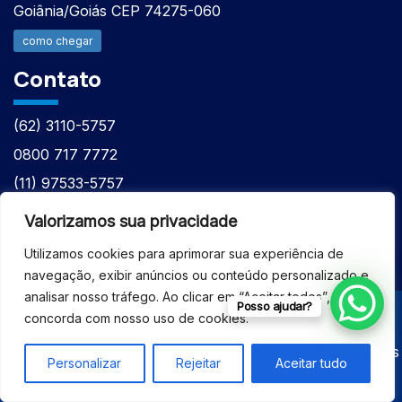
Goiânia/Goiás CEP 74275-060
como chegar
Contato
(62) 3110-5757
0800 717 7772
(11) 97533-5757
(62) 98610-7777
Valorizamos sua privacidade
atntecnologiabrasil@gmail.com
Utilizamos cookies para aprimorar sua experiência de
navegação, exibir anúncios ou conteúdo personalizado e
analisar nosso tráfego. Ao clicar em “Aceitar todos”, você
Posso ajudar?
concorda com nosso uso de cookies.
© 2026 - ASSISTÊNCIA TÉCNICA ESPECIALIZADA
EQUIPAMENTOS BRUKER - Todos os direitos reservados
Personalizar
Rejeitar
Aceitar tudo