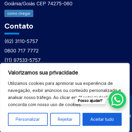
Goiânia/Goiás CEP 74275-060
como chegar
Contato
(62) 3110-5757
0800 717 7772
(11) 97533-5757
(62) 98610-7777
Valorizamos sua privacidade
atntecnologiabrasil@gmail.com
Utilizamos cookies para aprimorar sua experiência de
navegação, exibir anúncios ou conteúdo personalizado e
analisar nosso tráfego. Ao clicar em “Aceitar todos”, você
Posso ajudar?
concorda com nosso uso de cookies.
© 2026 - ASSISTÊNCIA TÉCNICA ESPECIALIZADA
EQUIPAMENTOS BRUKER - Todos os direitos reservados
Personalizar
Rejeitar
Aceitar tudo