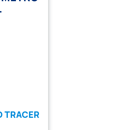
L
O TRACER