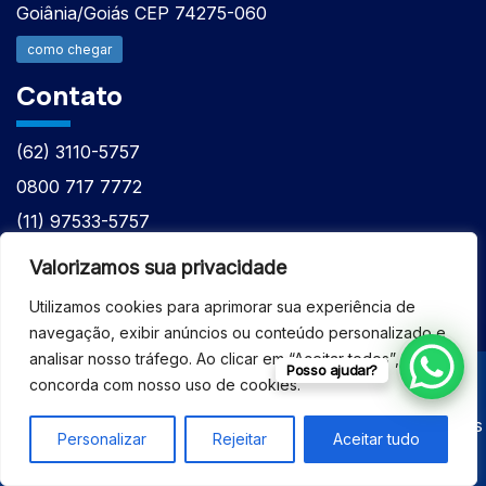
Goiânia/Goiás CEP 74275-060
como chegar
Contato
(62) 3110-5757
0800 717 7772
(11) 97533-5757
(62) 98610-7777
Valorizamos sua privacidade
atntecnologiabrasil@gmail.com
Utilizamos cookies para aprimorar sua experiência de
navegação, exibir anúncios ou conteúdo personalizado e
analisar nosso tráfego. Ao clicar em “Aceitar todos”, você
Posso ajudar?
concorda com nosso uso de cookies.
© 2026 - ASSISTÊNCIA TÉCNICA ESPECIALIZADA
EQUIPAMENTOS BRUKER - Todos os direitos reservados
Personalizar
Rejeitar
Aceitar tudo