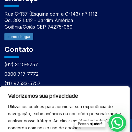
Rua C-137 (Esquina com a C-143) nº 1112
Qd. 302 Lt.12 - Jardim América
Goiânia/Goiás CEP 74275-060
como chegar
Contato
(62) 3110-5757
0800 717 7772
(11) 97533-5757
(62) 98610-7777
Valorizamos sua privacidade
atntecnologiabrasil@gmail.com
Utilizamos cookies para aprimorar sua experiência de
navegação, exibir anúncios ou conteúdo personalizado e
analisar nosso tráfego. Ao clicar em “Aceitar todos”, você
Posso ajudar?
concorda com nosso uso de cookies.