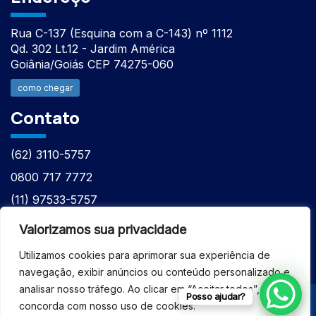
Rua C-137 (Esquina com a C-143) nº 1112
Qd. 302 Lt.12 - Jardim América
Goiânia/Goiás CEP 74275-060
como chegar
Contato
(62) 3110-5757
0800 717 7772
(11) 97533-5757
(62) 98610-7777
Valorizamos sua privacidade
atntecnologiabrasil@gmail.com
Utilizamos cookies para aprimorar sua experiência de
navegação, exibir anúncios ou conteúdo personalizado e
analisar nosso tráfego. Ao clicar em “Aceitar todos”, você
Posso ajudar?
concorda com nosso uso de cookies.