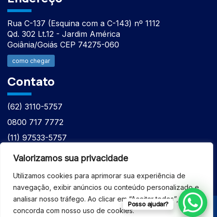
Rua C-137 (Esquina com a C-143) nº 1112
Qd. 302 Lt.12 - Jardim América
Goiânia/Goiás CEP 74275-060
como chegar
Contato
(62) 3110-5757
0800 717 7772
(11) 97533-5757
(62) 98610-7777
Valorizamos sua privacidade
atntecnologiabrasil@gmail.com
Utilizamos cookies para aprimorar sua experiência de
navegação, exibir anúncios ou conteúdo personalizado e
analisar nosso tráfego. Ao clicar em “Aceitar todos”, você
Posso ajudar?
concorda com nosso uso de cookies.