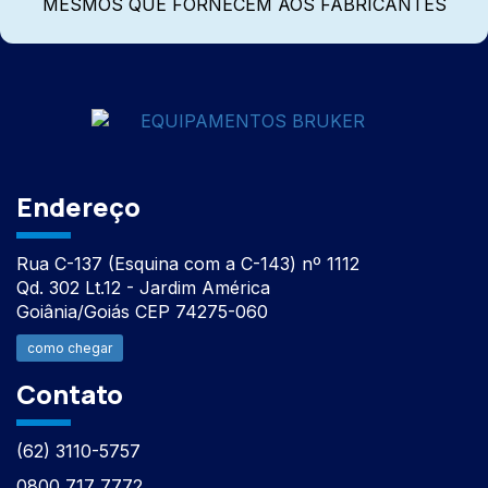
MESMOS QUE FORNECEM AOS FABRICANTES
Endereço
Rua C-137 (Esquina com a C-143) nº 1112
Qd. 302 Lt.12 - Jardim América
Goiânia/Goiás CEP 74275-060
como chegar
Contato
(62) 3110-5757
0800 717 7772