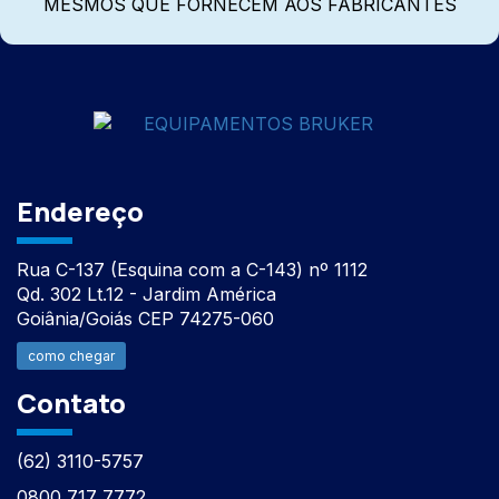
MESMOS QUE FORNECEM AOS FABRICANTES
Endereço
Rua C-137 (Esquina com a C-143) nº 1112
Qd. 302 Lt.12 - Jardim América
Goiânia/Goiás CEP 74275-060
como chegar
Contato
(62) 3110-5757
0800 717 7772