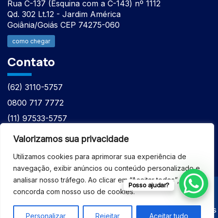
Rua C-137 (Esquina com a C-143) nº 1112
Qd. 302 Lt.12 - Jardim América
Goiânia/Goiás CEP 74275-060
como chegar
Contato
(62) 3110-5757
0800 717 7772
(11) 97533-5757
(62) 98610-7777
Valorizamos sua privacidade
atntecnologiabrasil@gmail.com
Utilizamos cookies para aprimorar sua experiência de
navegação, exibir anúncios ou conteúdo personalizado e
analisar nosso tráfego. Ao clicar em “Aceitar todos”, você
Posso ajudar?
concorda com nosso uso de cookies.
© 2026 - ASSISTÊNCIA TÉCNICA ESPECIALIZADA
EQUIPAMENTOS BRUKER - Todos os direitos reservados
Personalizar
Rejeitar
Aceitar tudo