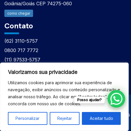
Goiânia/Goiás CEP 74275-060
como chegar
Contato
(62) 3110-5757
0800 717 7772
(11) 97533-5757
(62) 98610-7777
Valorizamos sua privacidade
atntecnologiabrasil@gmail.com
Utilizamos cookies para aprimorar sua experiência de
navegação, exibir anúncios ou conteúdo personalizado e
analisar nosso tráfego. Ao clicar em “Aceitar todos”, você
Posso ajudar?
concorda com nosso uso de cookies.
© 2026 - ASSISTÊNCIA TÉCNICA ESPECIALIZADA
EQUIPAMENTOS BRUKER - Todos os direitos reservados
Personalizar
Rejeitar
Aceitar tudo