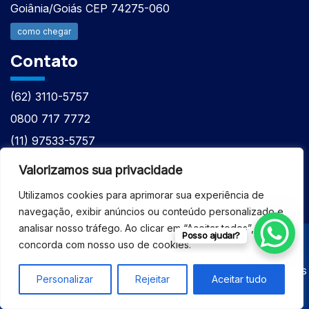
Goiânia/Goiás CEP 74275-060
como chegar
Contato
(62) 3110-5757
0800 717 7772
(11) 97533-5757
(62) 98610-7777
Valorizamos sua privacidade
atntecnologiabrasil@gmail.com
Utilizamos cookies para aprimorar sua experiência de
navegação, exibir anúncios ou conteúdo personalizado e
analisar nosso tráfego. Ao clicar em “Aceitar todos”, você
Posso ajudar?
concorda com nosso uso de cookies.
© 2026 - ASSISTÊNCIA TÉCNICA ESPECIALIZADA
EQUIPAMENTOS BRUKER - Todos os direitos reservados
Personalizar
Rejeitar
Aceitar tudo