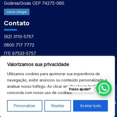
Goiânia/Goiás CEP 74275-060
como chegar
Contato
(62) 3110-5757
0800 717 7772
(11) 97533-5757
(62) 98610-7777
Valorizamos sua privacidade
atntecnologiabrasil@gmail.com
Utilizamos cookies para aprimorar sua experiência de
navegação, exibir anúncios ou conteúdo personalizado e
analisar nosso tráfego. Ao clicar em “Aceitar todos”, você
Posso ajudar?
concorda com nosso uso de cookies.
© 2026 - ASSISTÊNCIA TÉCNICA ESPECIALIZADA
EQUIPAMENTOS BRUKER - Todos os direitos reservados
Personalizar
Rejeitar
Aceitar tudo