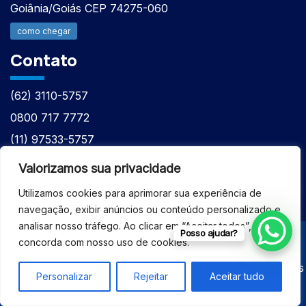
Goiânia/Goiás CEP 74275-060
como chegar
Contato
(62) 3110-5757
0800 717 7772
(11) 97533-5757
(62) 98610-7777
Valorizamos sua privacidade
atntecnologiabrasil@gmail.com
Utilizamos cookies para aprimorar sua experiência de
navegação, exibir anúncios ou conteúdo personalizado e
analisar nosso tráfego. Ao clicar em “Aceitar todos”, você
Posso ajudar?
concorda com nosso uso de cookies.
© 2026 - ASSISTÊNCIA TÉCNICA ESPECIALIZADA
EQUIPAMENTOS BRUKER - Todos os direitos reservados
Personalizar
Rejeitar
Aceitar tudo