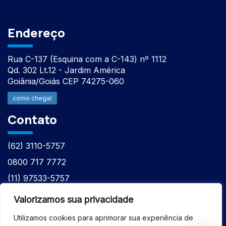
Endereço
Rua C-137 (Esquina com a C-143) nº 1112
Qd. 302 Lt.12 - Jardim América
Goiânia/Goiás CEP 74275-060
como chegar
Contato
(62) 3110-5757
0800 717 7772
(11) 97533-5757
(62) 98610-7777
Valorizamos sua privacidade
atntecnologiabrasil@gmail.com
Utilizamos cookies para aprimorar sua experiência de