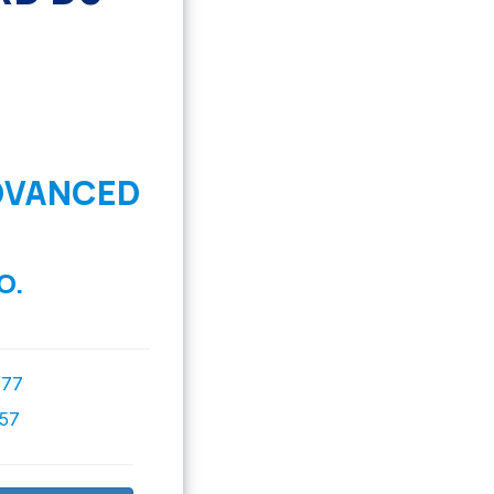
DVANCED
O.
777
757