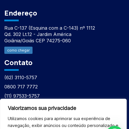
Endereço
Rua C-137 (Esquina com a C-143) nº 1112
Qd. 302 Lt.12 - Jardim América
Goiânia/Goiás CEP 74275-060
como chegar
Contato
(62) 3110-5757
0800 717 7772
(11) 97533-5757
(62) 98610-7777
Valorizamos sua privacidade
atntecnologiabrasil@gmail.com
Utilizamos cookies para aprimorar sua experiência de
navegação, exibir anúncios ou conteúdo personalizado e