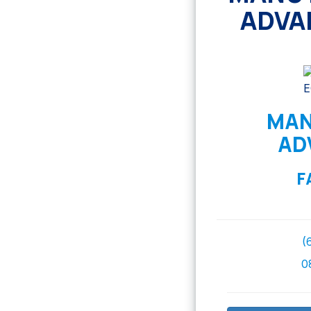
ADVA
MAN
AD
F
(
0