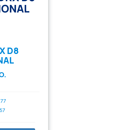
IONAL
X D8
NAL
O.
777
757