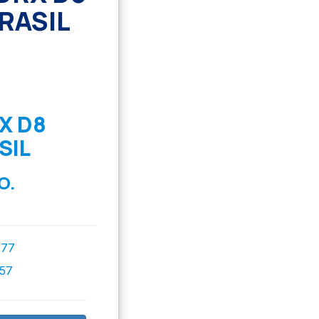
RASIL
X D8
SIL
O.
777
757