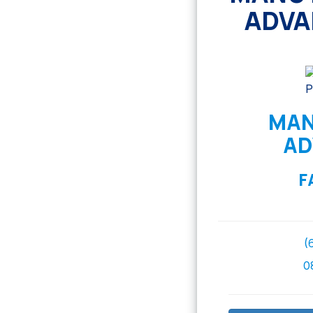
ADVA
MAN
AD
F
(
0