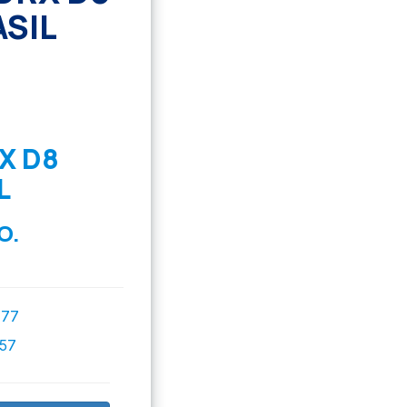
SIL
X D8
L
O.
777
757