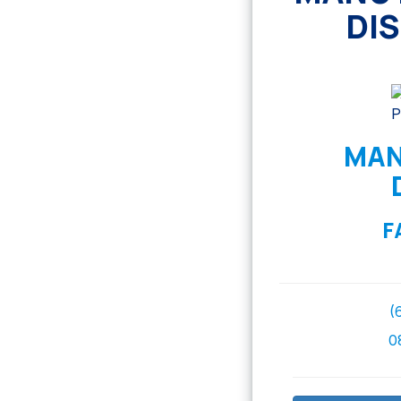
DI
MAN
F
(
0