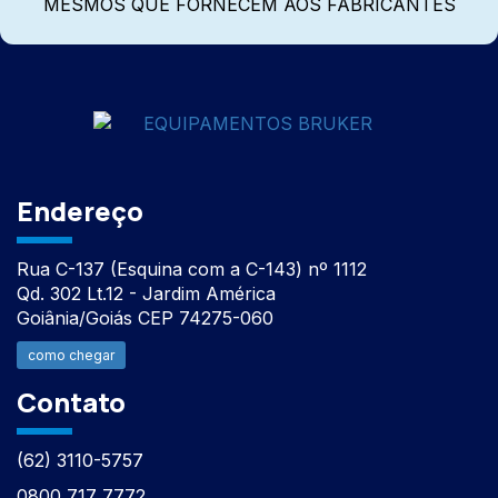
MESMOS QUE FORNECEM AOS FABRICANTES
Endereço
Rua C-137 (Esquina com a C-143) nº 1112
Qd. 302 Lt.12 - Jardim América
Goiânia/Goiás CEP 74275-060
como chegar
Contato
(62) 3110-5757
0800 717 7772