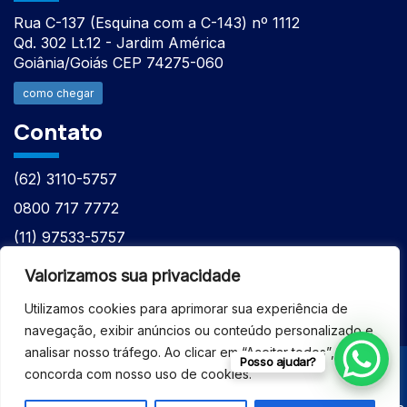
Rua C-137 (Esquina com a C-143) nº 1112
Qd. 302 Lt.12 - Jardim América
Goiânia/Goiás CEP 74275-060
como chegar
Contato
(62) 3110-5757
0800 717 7772
(11) 97533-5757
(62) 98610-7777
Valorizamos sua privacidade
atntecnologiabrasil@gmail.com
Utilizamos cookies para aprimorar sua experiência de
navegação, exibir anúncios ou conteúdo personalizado e
analisar nosso tráfego. Ao clicar em “Aceitar todos”, você
Posso ajudar?
concorda com nosso uso de cookies.
© 2026 - ASSISTÊNCIA TÉCNICA ESPECIALIZADA