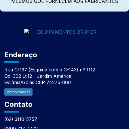
MESMOS QUE FORNECEM AOS FABRICANTES
Endereço
Rua C-137 (Esquina com a C-143) nº 1112
Qd. 302 Lt.12 - Jardim América
Goiânia/Goiás CEP 74275-060
como chegar
Contato
(62) 3110-5757
0800 717 7772