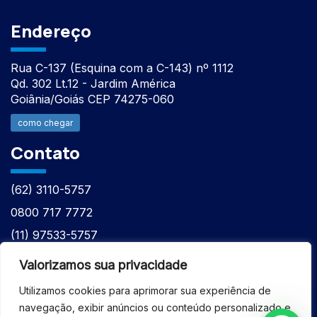
Endereço
Rua C-137 (Esquina com a C-143) nº 1112
Qd. 302 Lt.12 - Jardim América
Goiânia/Goiás CEP 74275-060
como chegar
Contato
(62) 3110-5757
0800 717 7772
(11) 97533-5757
(62) 98610-7777
Valorizamos sua privacidade
atntecnologiabrasil@gmail.com
Utilizamos cookies para aprimorar sua experiência de
navegação, exibir anúncios ou conteúdo personalizado e