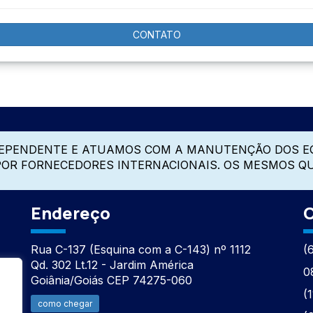
CONTATO
DEPENDENTE E ATUAMOS COM A MANUTENÇÃO DOS E
 POR FORNECEDORES INTERNACIONAIS. OS MESMOS Q
Endereço
C
Rua C-137 (Esquina com a C-143) nº 1112
(
Qd. 302 Lt.12 - Jardim América
0
Goiânia/Goiás CEP 74275-060
(
como chegar