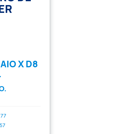
ER
AIO X D8
L
O.
777
757