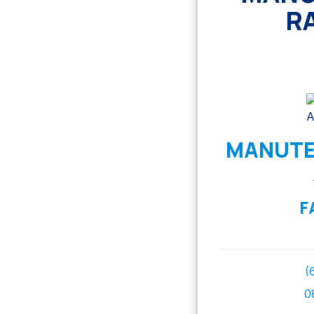
R
MANUTEN
F
(
0