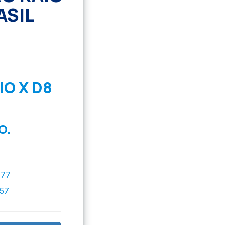
ASIL
O X D8
O.
777
757