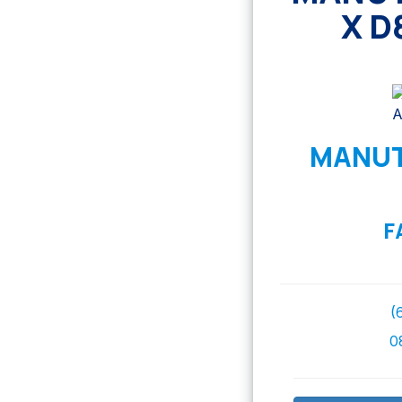
X D
MANUT
F
(
0