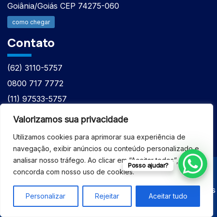
Goiânia/Goiás CEP 74275-060
como chegar
Contato
(62) 3110-5757
0800 717 7772
(11) 97533-5757
(62) 98610-7777
Valorizamos sua privacidade
atntecnologiabrasil@gmail.com
Utilizamos cookies para aprimorar sua experiência de
navegação, exibir anúncios ou conteúdo personalizado e
analisar nosso tráfego. Ao clicar em “Aceitar todos”, você
Posso ajudar?
concorda com nosso uso de cookies.
© 2026 - ASSISTÊNCIA TÉCNICA ESPECIALIZADA
EQUIPAMENTOS BRUKER - Todos os direitos reservados
Personalizar
Rejeitar
Aceitar tudo