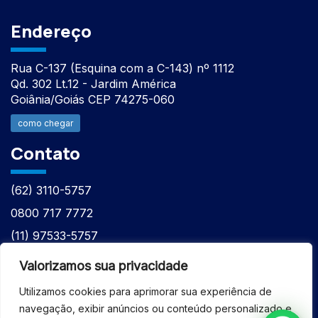
Endereço
Rua C-137 (Esquina com a C-143) nº 1112
Qd. 302 Lt.12 - Jardim América
Goiânia/Goiás CEP 74275-060
como chegar
Contato
(62) 3110-5757
0800 717 7772
(11) 97533-5757
(62) 98610-7777
Valorizamos sua privacidade
atntecnologiabrasil@gmail.com
Utilizamos cookies para aprimorar sua experiência de
navegação, exibir anúncios ou conteúdo personalizado e