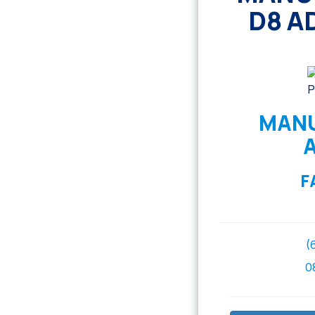
D8 A
MANU
F
(
0