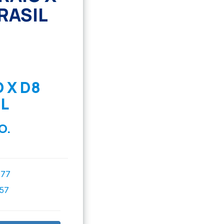
RASIL
 X D8
L
O.
777
757