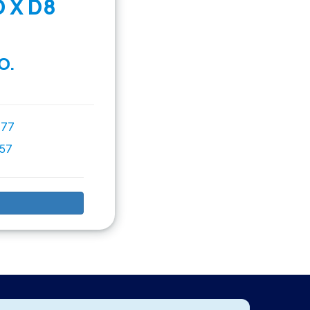
 X D8
O.
777
757