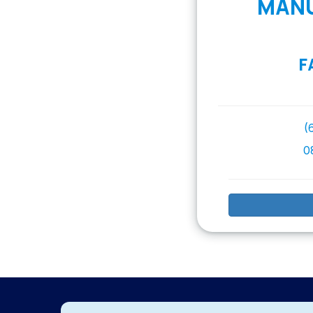
MANU
F
(
0