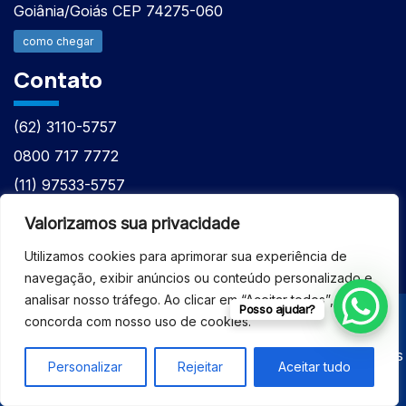
Goiânia/Goiás CEP 74275-060
como chegar
Contato
(62) 3110-5757
0800 717 7772
(11) 97533-5757
(62) 98610-7777
Valorizamos sua privacidade
atntecnologiabrasil@gmail.com
Utilizamos cookies para aprimorar sua experiência de
navegação, exibir anúncios ou conteúdo personalizado e
analisar nosso tráfego. Ao clicar em “Aceitar todos”, você
Posso ajudar?
concorda com nosso uso de cookies.
© 2026 - ASSISTÊNCIA TÉCNICA ESPECIALIZADA
EQUIPAMENTOS BRUKER - Todos os direitos reservados
Personalizar
Rejeitar
Aceitar tudo